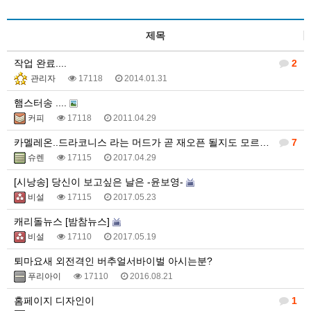
제목
작업 완료....
2
관리자
17118
2014.01.31
햄스터송 ....
커피
17118
2011.04.29
카멜레온..드라코니스 라는 머드가 곧 재오픈 될지도 모르겠네요
7
슈렌
17115
2017.04.29
[시낭송] 당신이 보고싶은 날은 -윤보영-
비설
17115
2017.05.23
캐리돌뉴스 [밤참뉴스]
비설
17110
2017.05.19
퇴마요새 외전격인 버추얼서바이벌 아시는분?
푸리아이
17110
2016.08.21
홈페이지 디자인이
1