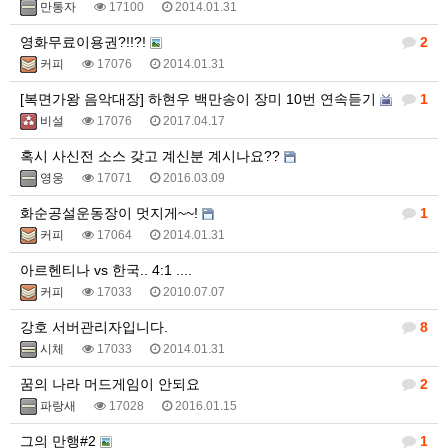
만통자
17100
2014.01.31
영화무료이용권?!!?!
2
커피
17076
2014.01.31
[복면가왕 음악대장] 하현우 백만송이 장미 10번 연속듣기
1
비설
17076
2017.04.17
혹시 사신전 소스 갖고 계신분 계시나요??
영웅
17071
2016.03.09
화순공설운동장이 멋지게~~!
1
커피
17064
2014.01.31
아르헨티나 vs 한국.. 4:1 ....
커피
17033
2010.07.07
강호 서버관리자입니다.
8
시체
17033
2014.01.31
꿈의 나라 머드게임이 안되요
2
파랑새
17028
2016.01.15
그의 만행#2
1