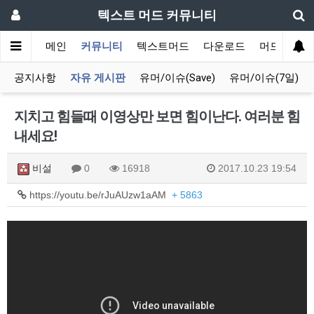
텍스트 머드 커뮤니티
메인
커뮤니티
텍스트머드
다운로드
머드 잡담 
공지사항
자유 게시판
유머/이슈(Save)
유머/이슈(7일)
지치고 힘들때 이영상만 보면 힘이난다. 여러분 힘
내세요!
비설
0
16918
2017.10.23 19:54
https://youtu.be/rJuAUzw1aAM
+ 5863