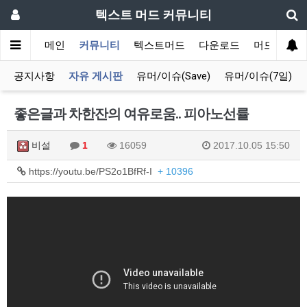
텍스트 머드 커뮤니티
메인
커뮤니티
텍스트머드
다운로드
머드 잡담 
공지사항
자유 게시판
유머/이슈(Save)
유머/이슈(7일)
좋은글과 차한잔의 여유로움.. 피아노선률
비설
1
16059
2017.10.05 15:50
https://youtu.be/PS2o1BfRf-I
+ 10396