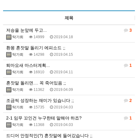
제목
저승을 눈앞에 두고...
3
탁가희
14999
2019.04.18
환몽 혼잣말 돌리기 에피소드 ;;
탁가희
14298
2019.04.15
퇴마요새 마스터계획...
1
탁가희
16910
2019.04.11
혼잣말 돌리면.... 꼭 죽어있음 ;;
탁가희
11362
2019.04.09
조금씩 성장하는 재미가 있습니다 ;;
2
탁가희
15735
2019.04.03
2-1 임무 꼬인건 누구한테 말해야 하죠?
1
탁가희
11368
2019.04.03
드디어 안정적인(?) 혼잣말에 들어갔습니다 ;;