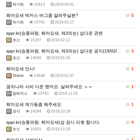
탁가희
15813
2019.04.01
퇴마요새 박카스 버그좀 알려주실분?
5
탁가희
15791
2019.03.27
sppr.kr(승풍파랑, 퇴마요새, 제3의눈) 섭다운 관련
초신
15297
2019.02.11
sppr.kr(승풍파랑, 퇴마요새, 제3의눈) 섭다운 공지(19/02/09)
3
초신
14560
2019.01.16
퇴마요새 안시!
1
Shane
14646
2019.01.07
꿈의나라 서버 다운 됐어요. 살려주세요 ㅜㅜ
1
알베자스
13743
2018.11.02
퇴마요새 재가동좀 해주세요
1
생각
14294
2018.10.28
sppr.kr(승풍파랑, 퇴마요새)섭 잠시 리붓 합니다.
4
초신
16301
2018.10.28
퇴마요새 서버이상
1