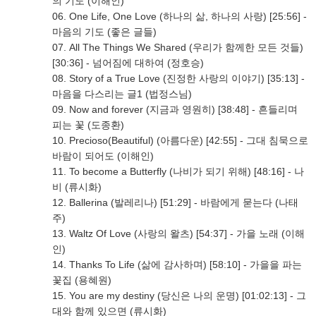
의 기도 (이해인)
06. One Life, One Love (하나의 삶, 하나의 사랑) [25:56] -
마음의 기도 (좋은 글들)
07. All The Things We Shared (우리가 함께한 모든 것들)
[30:36] - 넘어짐에 대하여 (정호승)
08. Story of a True Love (진정한 사랑의 이야기) [35:13] -
마음을 다스리는 글1 (법정스님)
09. Now and forever (지금과 영원히) [38:48] - 흔들리며
피는 꽃 (도종환)
10. Precioso(Beautiful) (아름다운) [42:55] - 그대 침묵으로
바람이 되어도 (이해인)
11. To become a Butterfly (나비가 되기 위해) [48:16] - 나
비 (류시화)
12. Ballerina (발레리나) [51:29] - 바람에게 묻는다 (나태
주)
13. Waltz Of Love (사랑의 왈츠) [54:37] - 가을 노래 (이해
인)
14. Thanks To Life (삶에 감사하며) [58:10] - 가을을 파는
꽃집 (용혜원)
15. You are my destiny (당신은 나의 운명) [01:02:13] - 그
대와 함께 있으면 (류시화)