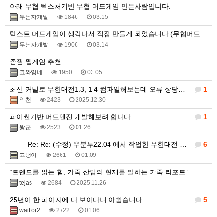
아래 무협 텍스처기반 무협 머드게임 만든사람입니다.
두남자개발
1846
03.15
텍스트 머드게임이 생각나서 직접 만들게 되었습니다.(무협머드웹게임)
두남자개발
1906
03.14
존잼 웹게임 추천
코와잉네
1950
03.05
최신 커널로 무한대전1.3, 1.4 컴파일해보는데 오류 상당하네요.
1
악천
2423
2025.12.30
파이썬기반 머드엔진 개발해보려 합니다
1
왕군
2523
01.26
Re: Re: (수정) 우분투22.04 에서 작업한 무한대전 1.3 버전 소스 입니다.
6
고냉이
2661
01.09
“트렌드를 읽는 힘, 가죽 산업의 현재를 말하는 가죽 리포트”
tejas
2684
2025.11.26
25년이 한 페이지에 다 보이다니 아쉽습니다
5
waitfor2
2722
01.06