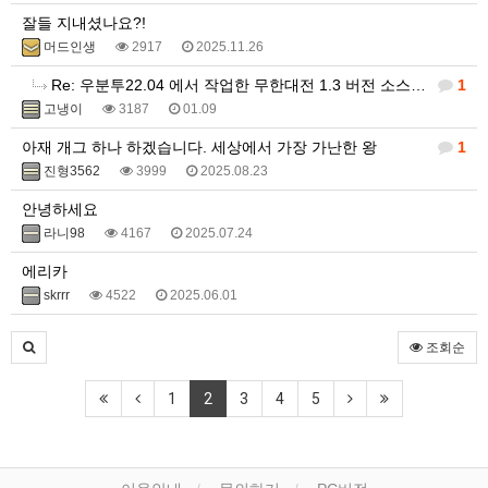
잘들 지내셨나요?!
머드인생
2917
2025.11.26
Re: 우분투22.04 에서 작업한 무한대전 1.3 버전 소스 입니다.
1
고냉이
3187
01.09
아재 개그 하나 하겠습니다. 세상에서 가장 가난한 왕
1
진형3562
3999
2025.08.23
안녕하세요
라니98
4167
2025.07.24
에리카
skrrr
4522
2025.06.01
조회순
1
2
3
4
5