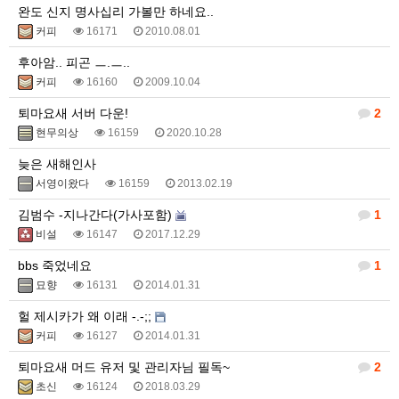
완도 신지 명사십리 가볼만 하네요..
커피
16171
2010.08.01
후아암.. 피곤 ㅡ.ㅡ..
커피
16160
2009.10.04
퇴마요새 서버 다운!
2
현무의상
16159
2020.10.28
늦은 새해인사
서영이왔다
16159
2013.02.19
김범수 -지나간다(가사포함)
1
비설
16147
2017.12.29
bbs 죽었네요
1
묘향
16131
2014.01.31
헐 제시카가 왜 이래 -.-;;
커피
16127
2014.01.31
퇴마요새 머드 유저 및 관리자님 필독~
2
초신
16124
2018.03.29