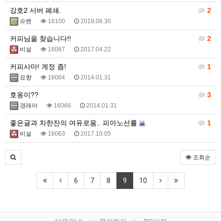
강호2 서버 폐쇄.
2
슈렌
16100
2018.08.30
커피님을 찾습니다!!
2
비설
16087
2017.04.22
커피사마! 계정 좀!
1
묘향
16084
2014.01.31
호옹이??
3
경래야
16066
2014.01.31
좋은글과 차한잔의 여유로움.. 피아노선률
1
비설
16063
2017.10.05
조회순
6
7
8
9
10