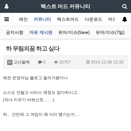
텍스트 머드 커뮤니티
메인
커뮤니티
텍스트머드
다운로드
머드 잡담 
공지사항
자유 게시판
유머/이슈(Save)
유머/이슈(7일)
하 무림의꿈 하고 싶다
고산팔벽
0
15757
2014.12.08 12:32
예전 운영자님 블로그 들어가봤더니
소스도 안팔고 서비스 예정도 없다하시고...
(자녀 키우기 바쁘신듯........)
하... 간만에 그 게임이 왜 이리 땡기는지.....