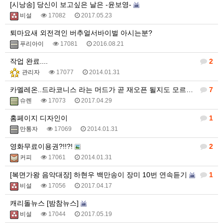
[시낭송] 당신이 보고싶은 날은 -윤보영-
비설
17082
2017.05.23
퇴마요새 외전격인 버추얼서바이벌 아시는분?
푸리아이
17081
2016.08.21
작업 완료....
2
관리자
17077
2014.01.31
카멜레온..드라코니스 라는 머드가 곧 재오픈 될지도 모르겠네요
7
슈렌
17073
2017.04.29
홈페이지 디자인이
1
만통자
17069
2014.01.31
영화무료이용권?!!?!
2
커피
17061
2014.01.31
[복면가왕 음악대장] 하현우 백만송이 장미 10번 연속듣기
1
비설
17056
2017.04.17
캐리돌뉴스 [밤참뉴스]
비설
17044
2017.05.19