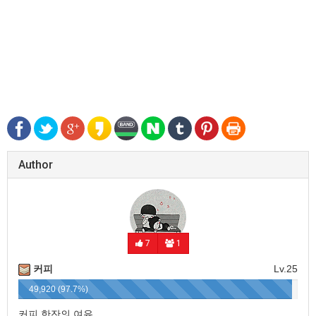
Author
7
1
커피
Lv.25
49,920 (97.7%)
커피 한잔의 여유..