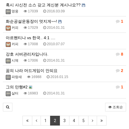
혹시 사신전 소스 갖고 계신분 계시나요??
영웅
17039
2016.03.09
화순공설운동장이 멋지게~~!
1
커피
17029
2014.01.31
아르헨티나 vs 한국.. 4:1 ....
커피
17008
2010.07.07
강호 서버관리자입니다.
8
시체
17006
2014.01.31
꿈의 나라 머드게임이 안되요
2
파랑새
16988
2016.01.15
그의 만행#2
1
살터
16983
2014.01.31
조회순
1
2
3
4
5