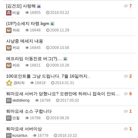
[김건모] 사랑해
7
비설
16855
2018.03.22
(19?)소세지 타령.bgm
커피
16848
2009.11.29
사냥중 메세지 내용
커피
16845
2009.10.06
에프라임 이동진료 버그(?)....
커피
16821
2009.10.26
100포인트를 그냥 드립니다. 7월 16일까지..
2
관리자
16818
2014.01.31
퇴마요새 서버가 닫혔나요? 오랜만에 하려니 접속이 안되네요...
6
skdldkeng
16799
2017.05.02
퇴마요새 소스 구합니다
1
던힐
16788
2016.08.26
퇴마요새 서버이상
1
kusantus
16779
2018.10.22