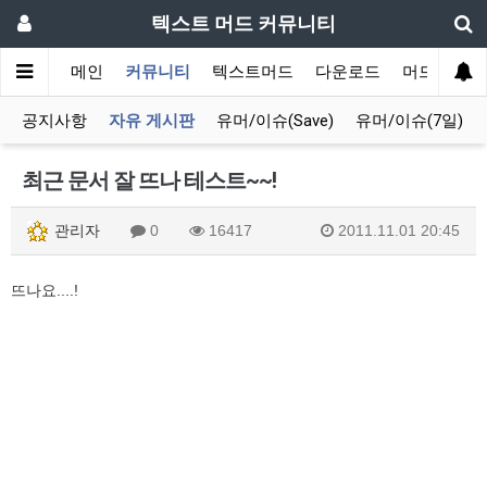
텍스트 머드 커뮤니티
메인
커뮤니티
텍스트머드
다운로드
머드 잡담 
공지사항
자유 게시판
유머/이슈(Save)
유머/이슈(7일)
최근 문서 잘 뜨나 테스트~~!
관리자
0
16417
2011.11.01 20:45
뜨나요....!