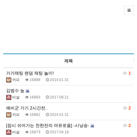
제목
가가채팅 랜덤 채팅 놀이!
1
커피
16888
2014.01.31
김범수 늪
비설
16883
2017.09.21
예비군 가기 2시간전..
2
커피
16881
2014.01.31
[잠시 쉬어가는 찬한잔의 여유로움] -시낭송-
2
비설
16873
2017.04.18