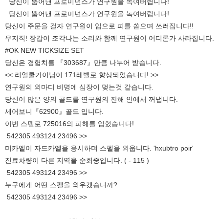
당신이 뿜어낸 프로미넌스가 연구원을 녹여버립니다!
당신이 뿜어낸 프로미넌스가 연구원을 녹여버립니다!
당신이 주문을 걸자 연구원이 입으로 피를 쏟으며 쓰러집니다!!
우지직! 장갑이 조각나는 소리와 함께 연구원이 어디론가 사라집니다.
#OK NEW TICKSIZE SET
당신은 경험치를 『303687』만큼 나누어 받습니다.
<< 리얼쿨가이님이 171레벨로 향상되었습니다! >>
연구원의 외마디 비명에 심장이 멎는것 같습니다.
당신이 많은 양의 골드를 연구원의 잔해 안에서 꺼냅니다.
세어보니『62900』골드 입니다.
이번 스펠로 725016의 피해를 입혔습니다!
542305 493124 23496 >>
미카엘이 자드카엘을 응시하며 스펠을 외웁니다. 'hxubtro poir'
진료차량이 다른 지역을 순회중입니다. ( - 115 )
542305 493124 23496 >>
누구에게 어떤 스펠을 외우겠습니까?
542305 493124 23496 >>