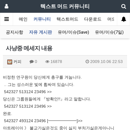
텍스트 머드 커뮤니티
메인
커뮤니티
텍스트머드
다운로드
머드 잡담 
공지사항
자유 게시판
유머/이슈(Save)
유머/이슈(7일)
사냥중 메세지 내용
커피
0
16878
2009.10.06 22:53
비정한 연구원이 당신에게 총구를 겨눕니다.
.. 그는 성스러운 빛에 휩싸여 있습니다.
542327 513124 23496 >>
당신은 그룹원들에게 『방확인!!』라고 말합니다.
542327 513124 23496 >>
완료.
542327 493124 23496 [━━━━━━━]>>
아트레이아 》 불교가싫은것도 중이 싫지 부처가싫은게아니니