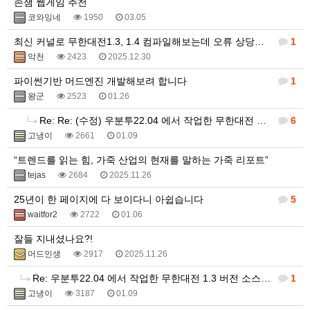
존잼 웹게임 추천
코와잉네
1950
03.05
최신 커널로 무한대전1.3, 1.4 컴파일해보는데 오류 상당하네요.
1
악천
2423
2025.12.30
파이썬기반 머드엔진 개발해보려 합니다
1
왕군
2523
01.26
Re: Re: (수정) 우분투22.04 에서 작업한 무한대전 1.3 버전 소스 입니다.
6
고냉이
2661
01.09
“트렌드를 읽는 힘, 가죽 산업의 현재를 말하는 가죽 리포트”
tejas
2684
2025.11.26
25년이 한 페이지에 다 보이다니 아쉽습니다
5
waitfor2
2722
01.06
잘들 지내셨나요?!
머드인생
2917
2025.11.26
Re: 우분투22.04 에서 작업한 무한대전 1.3 버전 소스 입니다.
1
고냉이
3187
01.09