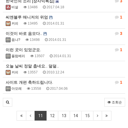
한국인의 소리 [장사익특집]
3
비설
13486
2017.04.18
씨엔블루 매니저의 위엄
1
커피
13495
2014.01.31
이것이 바로 음모다..
3
음냐?
13498
2014.01.31
이런 곳이 있었군요.
1
플럼베리
13507
2014.01.31
오늘 날씨 정말 춥네요.. 덜덜..
커피
13557
2010.12.24
사이트 개편 축하드립니다.
1
아모레
13558
2017.04.06
조회순
11
12
13
14
15