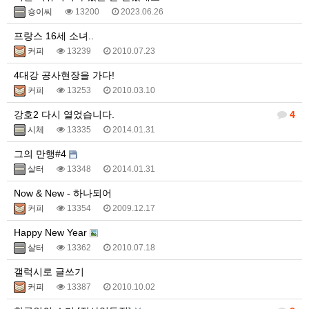
숑이씨
13200
2023.06.26
프랑스 16세 소녀..
커피
13239
2010.07.23
4대강 공사현장을 가다!
커피
13253
2010.03.10
강호2 다시 열었습니다.
4
시체
13335
2014.01.31
그의 만행#4
살터
13348
2014.01.31
Now & New - 하나되어
커피
13354
2009.12.17
Happy New Year
살터
13362
2010.07.18
갤럭시로 글쓰기
커피
13387
2010.10.02