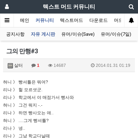
텍스트 머드 커뮤니티
메인
커뮤니티
텍스트머드
다운로드
머드 잡담 
공지사항
자유 게시판
유머/이슈(Save)
유머/이슈(7일)
그의 만행#3
살터
1
14687
2014.01.31 01:19
혀니 》 빵셔틀은 뭐여?
리나 》 헐 모르셧군.
리나 》 학교에서 야 매점가서 빵사와
혀니 》 그건 뭐지 -.-
리나 》 하면 빵사오는 애..
혀니 》 ....그게 빵셔틀?
리나 》 넹..
리나 》 그냥 학교다닐때