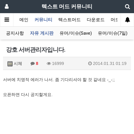
텍스트 머드 커뮤니티
메인
커뮤니티
텍스트머드
다운로드
머드 잡담 
공지사항
자유 게시판
유머/이슈(Save)
유머/이슈(7일)
강호 서버관리자입니다.
시체
8
16999
2014.01.31 01:19
서버에 치명적 에러가 나서. 좀 기다리셔야 할 것 같네요 -_-;;
오픈하면 다시 공지할게요.