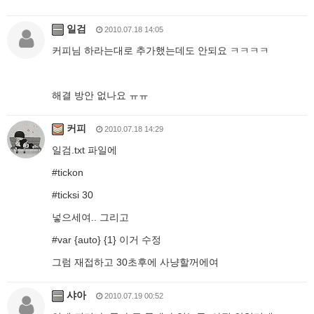
일검
2010.07.18 14:05
커피님 하라는대로 추가했는데도 안되요 ㅋㅋㅋㅋ
해결 방안 없나요 ㅠㅠ
커피
2010.07.18 14:29
일검.txt 파일에
#tickon
#ticksi 30
넣으세여.. 그리고
#var {auto} {1} 이거 수정
그럼 재접하고 30초후에 사냥할꺼에여
샤아
2010.07.19 00:52