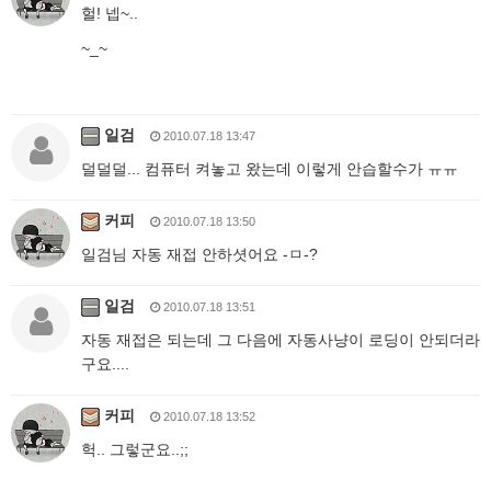
헐! 넵~..
~_~
일검
2010.07.18 13:47
덜덜덜... 컴퓨터 켜놓고 왔는데 이렇게 안습할수가 ㅠㅠ
커피
2010.07.18 13:50
일검님 자동 재접 안하셧어요 -ㅁ-?
일검
2010.07.18 13:51
자동 재접은 되는데 그 다음에 자동사냥이 로딩이 안되더라
구요....
커피
2010.07.18 13:52
헉.. 그렇군요..;;