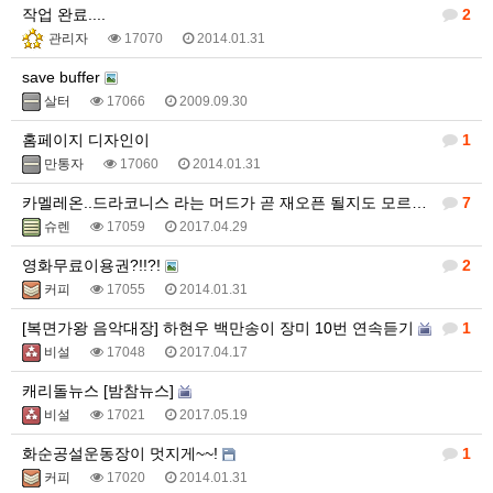
작업 완료....
2
관리자
17070
2014.01.31
save buffer
살터
17066
2009.09.30
홈페이지 디자인이
1
만통자
17060
2014.01.31
카멜레온..드라코니스 라는 머드가 곧 재오픈 될지도 모르겠네요
7
슈렌
17059
2017.04.29
영화무료이용권?!!?!
2
커피
17055
2014.01.31
[복면가왕 음악대장] 하현우 백만송이 장미 10번 연속듣기
1
비설
17048
2017.04.17
캐리돌뉴스 [밤참뉴스]
비설
17021
2017.05.19
화순공설운동장이 멋지게~~!
1
커피
17020
2014.01.31