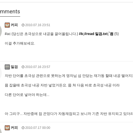
mments
커피
2010.07.16 23:51
#ac {당신은 초극성으로 내공을 끌어올립니다.}
#k;#read 일검.txt;`켬
{5}
이걸 추가해보세요.
일검
2010.07.16 23:57
자반 단어를 초극성 관련으로 못하는게 영자님 섭 안닫는 재가동 할때 내공 떨어
몹 잡을때 초극성 내공 자반 넣었거든요. 몹 쳐 다음 바로 초극성 내공 이라
다른 단어로 넣어야 하는데...
아 그리구... 자반중에 접 끈었다가 자동재접되고 보니까 기존 자반 유지되고 있더라구
커피
2010.07.17 00:00