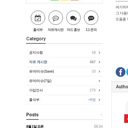
----------
여기까지
그 다음
도움좀 
출석부
자유게시판
머드 홍보
1:1 문의
Category
공지사항
49
자유 게시판
487
유머/이슈(Save)
33
유머/이슈(7일)
Autho
가입인사
275
출석부
+6명
Posts
+
8월 1일 오픈
08.04