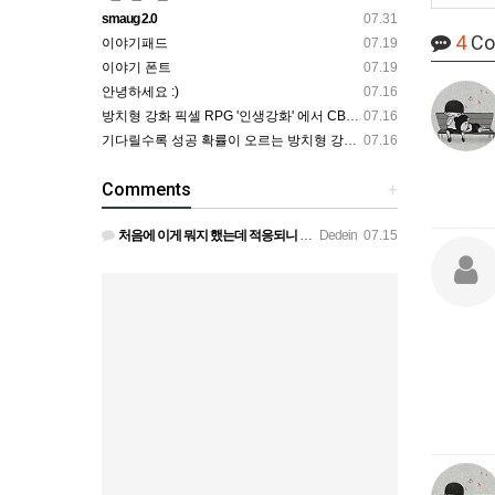
smaug 2.0
07.31
4
Co
이야기패드
07.19
이야기 폰트
07.19
안녕하세요 :)
07.16
방치형 강화 픽셀 RPG '인생강화' 에서 CBT 인원을 모집합니다.
07.16
기다릴수록 성공 확률이 오르는 방치형 강화 RPG — 인생강화 ※8월 초 오픈 예정 (현재 CBT 중)
07.16
Comments
+
처음에 이게 뭐지 했는데 적응되니 할만하네요 정보가 없긴하지만 게밍 안에 게시판 에서 하나씩 찾아보면은 그래…
Dedein
07.15