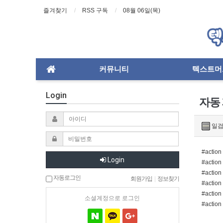
즐겨찾기
RSS 구독
08월 06일(목)
커뮤니티
텍스트머
Login
자동
일
#acti
Login
#acti
#actio
자동로그인
회원가입
|
정보찾기
#actio
#actio
소셜계정으로 로그인
#acti