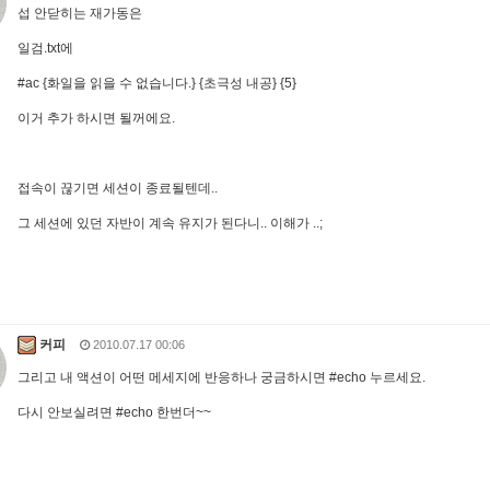
섭 안닫히는 재가동은
일검.txt에
#ac {화일을 읽을 수 없습니다.} {초극성 내공} {5}
이거 추가 하시면 될꺼에요.
접속이 끊기면 세션이 종료될텐데..
그 세션에 있던 자반이 계속 유지가 된다니.. 이해가 ..;
커피
2010.07.17 00:06
그리고 내 액션이 어떤 메세지에 반응하나 궁금하시면 #echo 누르세요.
다시 안보실려면 #echo 한번더~~