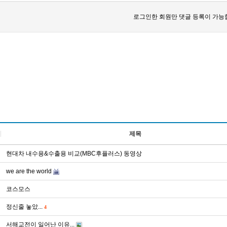
로그인한 회원만 댓글 등록이 가능
제목
현대차 내수용&수출용 비교(MBC후플러스) 동영상
we are the world
코스모스
정신줄 놓았...
4
서해교전이 일어난 이유...