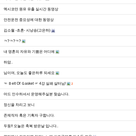
멕시코만 원유 유출 실시간 동영상
안전운전 중요성에 대한 동영상
김소월 -초혼- 시낭송(고은하)
ㅋ?ㅋ?ㅋ?
내 영혼의 자유와 기쁨은 어디에
하암..
님이여, 오늘도 좋은하루 되세요
☜ Ｂelt Of Ｇasket ☞ 4강 실패 살터님!
2
머드 인수하셔서 운영해주실분 찾습니다.
정신을 차리고 보니
존제작자 혹은 기획자 구합니다.
두둥!! 오늘은 축복 받은날 입니다..