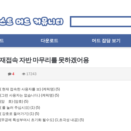
드
다운로드
머드 잡담 보기
 재접속 자반 마무리를 못하겠어용
검
4
17243
on { 현재 접속한 사용자를 보} {케릭명} {5}
on {그런 사용자는 없습니다.} {케릭명} {5}
n {암 호} {암호} {5}
n { 를 눌러 주십시요} {1} {5}
n { 강호로 들어가기} {1} {5}
on {무공에 특성부여시 초기화 될수도} {1;초극성 내공} {5}