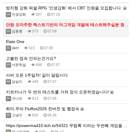
방치형 강화 픽셀 RPG '인생강화' 에서 CBT 인원을 모집합니다.
인생강화
567
07.16
단땅 오마주한 텍스트기반의 머그게임 개발에 테스트해주실분 찾아요.
김동형
573
07.09
Etats One
skrrr
515
07.09
고블린 접속 안되는건가요?
서문취설
488
07.07
서버 오픈 1주일차! 같이 달립시다
삼실이
449
07.07
키르카나가 두 번의 테스트를 거쳐 정식 오픈하였습니다!
갓나오
613
07.06
퇴마,주라 Fluffos2025 컨버전 및 웹접속
고냉이
820
06.26
https://powermad10.itch.io/54321 무림록 이라는 두번째 게임을 만들었습니다.