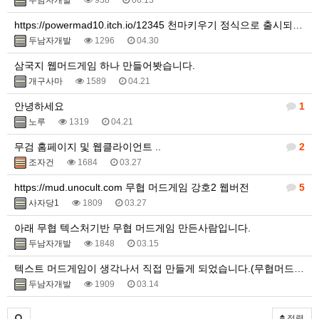
두남자개발
938
06.13
https://powermad10.itch.io/12345 천마키우기 정식으로 출시되었습니다.
두남자개발
1296
04.30
삼국지 웹머드게임 하나 만들어봣습니다.
개구사마
1589
04.21
안녕하세요
1
노루
1319
04.21
무검 홈페이지 및 웹클라이언트 ..
2
조자건
1684
03.27
https://mud.unocult.com 무협 머드게임 강호2 웹버전
5
사자당1
1809
03.27
아래 무협 텍스처기반 무협 머드게임 만든사람입니다.
두남자개발
1848
03.15
텍스트 머드게임이 생각나서 직접 만들게 되었습니다.(무협머드웹게임)
두남자개발
1909
03.14
정렬