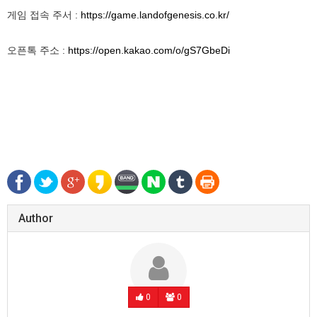
게임 접속 주서 :
https://game.landofgenesis.co.kr/
오픈톡 주소 :
https://open.kakao.com/o/gS7GbeDi
Author
0
0