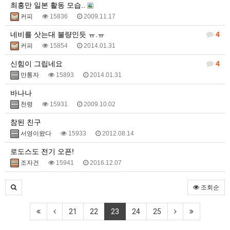
최홍만 일본 활동 모습..
커피
15836
2009.11.17
네비를 삿는대 불량인듯 ㅠ.ㅠ
4
커피
15854
2014.01.31
신힘이 그립네요
4
만통자
15893
2014.01.31
바나나
천령
15931
2009.10.02
참된 친구
서영이왔다
15933
2012.08.14
로도스도 전기 오픈!
조자건
15941
2016.12.07
조회순
21
22
23
24
25