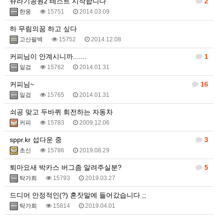
쥬라기공원2 테스트 시작합니다
2
한웅
15751
2014.03.09
하 무림의꿈 하고 싶다
고산팔벽
15752
2014.12.08
커피님이 안계시니까.......
1
일검
15762
2014.01.31
커피님~
16
일검
15765
2014.01.31
쇠공 맞고 두바퀴 회전하는 자동차
커피
15783
2009.12.06
sppr.kr 섭다운 중
3
초신
15786
2019.08.29
퇴마요새 박카스 버그좀 알려주실분?
5
탁가희
15793
2019.03.27
드디어 안정적인(?) 혼잣말에 들어갔습니다 ;;
탁가희
15814
2019.04.01