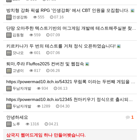
방치형 강화 픽셀 RPG '인생강화' 에서 CBT 인원을 모집합니다.
인생강화
555
07.16
단땅 오마주한 텍스트기반의 머그게임 개발에 테스트해주실분 찾아요.
김동형
559
07.09
키르카나가 두 번의 테스트를 거쳐 정식 오픈하였습니다!
갓나오
601
07.06
퇴마,주라 Fluffos2025 컨버전 및 웹접속
고냉이
817
06.26
https://powermad10.itch.io/54321 무림록 이라는 두번째 게임을 만들었습니다.
두남자개발
934
06.13
https://powermad10.itch.io/12345 천마키우기 정식으로 출시되었습니다.
두남자개발
1289
04.30
안녕하세요
1
노루
1316
04.21
삼국지 웹머드게임 하나 만들어봣습니다.