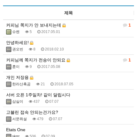
제목
커피님 쪽지가 안 보내지는데
1
슈렌
5
2017.05.01
안녕하세요!
권오빈
8
2018.02.10
커피님께 쪽지가 전송이 안되요
1
훈이
9
2017.05.08
개인 저장용
한라산흑곰
21
2018.07.05
서버 오픈 1주일차! 같이 달립시다
삼실이
437
07.07
고블린 접속 안되는건가요?
서문취설
479
07.07
Etats One
skrrr
506
07.09