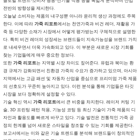
글로벌 트렌드·소비자 행동·신기술 적용 등을 폭넓게 분석하며 산업
전반의 방향성을 제시한다.
오늘날 소비자는 제품의 내구성뿐 아니라 윤리적 생산 과정에도 주목
한다. 이에 따라
가죽 리포트
에서는 천연가죽과 비건 레더, 재활용 가
죽 등 다양한 소재가 시장에서 어떻게 평가받는지 구체적으로 설명한
다. 특히 비건 레더의 성장세는 브랜드들이 지속가능성을 브랜드 가치
로 내세우면서 더욱 가속화되고 있다. 이 부분은 새로운 시장 기회를
찾는 기업들에게 매우 중요한 정보다.
또한
가죽 리포트
는 지역별 시장 차이도 짚어준다. 유럽과 북미는 환
경 규제가 강화되면서 친환경 가죽의 수요가 증가하고 있으며, 아시아
지역에서는 고급 패션 및 자동차 산업을 중심으로 프리미엄 가죽 제품
의 선호도가 꾸준히 높아지고 있다. 이런 분석을 통해 기업들은 타깃
시장을 보다 정확하게 설정할 수 있다.
기술 혁신 역시
가죽 리포트
에서 큰 비중을 차지한다. 레이저 커팅 기
술, 3D 프린팅 패턴 적용, 기능성 코팅 등 최신 기술이 가죽 제품의 디
자인과 활용도를 빠르게 바꾸고 있다. 기술 발전은 전통적인 가죽 공
정의 한계를 넘어 새로운 스타일을 창조할 수 있는 기회를 제공한다.
보고서에서는 이와 같은 기술 트렌드를 분석해 브랜드들이 창의적인