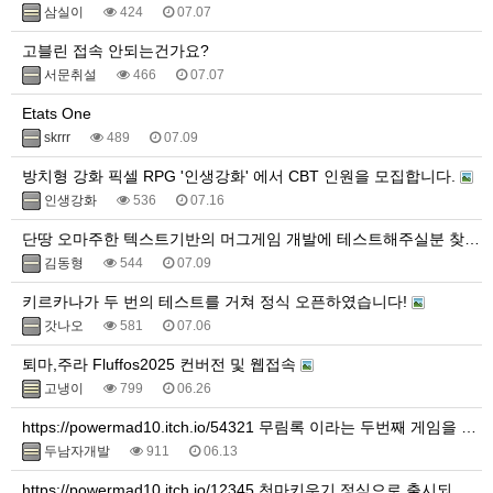
삼실이
424
07.07
고블린 접속 안되는건가요?
서문취설
466
07.07
Etats One
skrrr
489
07.09
방치형 강화 픽셀 RPG '인생강화' 에서 CBT 인원을 모집합니다.
인생강화
536
07.16
단땅 오마주한 텍스트기반의 머그게임 개발에 테스트해주실분 찾아요.
김동형
544
07.09
키르카나가 두 번의 테스트를 거쳐 정식 오픈하였습니다!
갓나오
581
07.06
퇴마,주라 Fluffos2025 컨버전 및 웹접속
고냉이
799
06.26
https://powermad10.itch.io/54321 무림록 이라는 두번째 게임을 만들었습니다.
두남자개발
911
06.13
https://powermad10.itch.io/12345 천마키우기 정식으로 출시되었습니다.