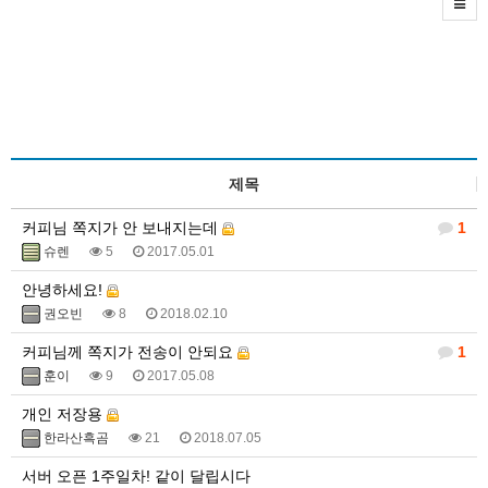
제목
커피님 쪽지가 안 보내지는데
1
슈렌
5
2017.05.01
안녕하세요!
권오빈
8
2018.02.10
커피님께 쪽지가 전송이 안되요
1
훈이
9
2017.05.08
개인 저장용
한라산흑곰
21
2018.07.05
서버 오픈 1주일차! 같이 달립시다