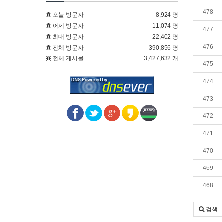
478
오늘 방문자
8,924 명
어제 방문자
11,074 명
477
최대 방문자
22,402 명
476
전체 방문자
390,856 명
전체 게시물
3,427,632 개
475
474
473
472
471
470
469
468
검색