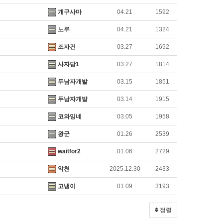
개구사마
04.21
1592
노루
04.21
1324
조자건
03.27
1692
사자당1
03.27
1814
두남자개발
03.15
1851
두남자개발
03.14
1915
코와잉네
03.05
1958
왕군
01.26
2539
waitfor2
01.06
2729
악천
2025.12.30
2433
고냉이
01.09
3193
정렬