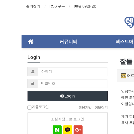
즐겨찾기
RSS 구독
08월 09일(일)
커뮤니티
텍스트머
Login
잘들
머드
안녕하세
Login
예전 퇴
이별입니
자동로그인
회원가입
|
정보찾기
제가 한
소셜계정으로 로그인
요새 조