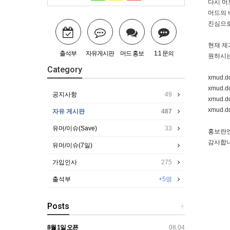
다시 머
머드의 
진심으로
현재 제
출석부
자유게시판
머드 홍보
1:1 문의
원하시는
Category
xmud.d
xmud.
공지사항
49
xmud.
xmud.d
자유 게시판
487
유머/이슈(Save)
33
홍보란엔
감사합니
유머/이슈(7일)
가입인사
275
출석부
+5명
Posts
+
8월 1일 오픈
08.04