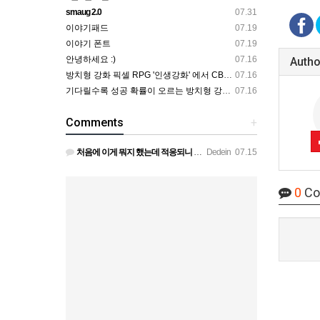
smaug 2.0
07.31
이야기패드
07.19
이야기 폰트
07.19
안녕하세요 :)
07.16
Autho
방치형 강화 픽셀 RPG '인생강화' 에서 CBT 인원을 모집합니다.
07.16
기다릴수록 성공 확률이 오르는 방치형 강화 RPG — 인생강화 ※8월 초 오픈 예정 (현재 CBT 중)
07.16
Comments
+
처음에 이게 뭐지 했는데 적응되니 할만하네요 정보가 없긴하지만 게밍 안에 게시판 에서 하나씩 찾아보면은 그래…
Dedein
07.15
0
Co