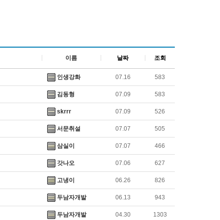
이름
날짜
조회
인생강화
07.16
583
김동형
07.09
583
skrrr
07.09
526
서문취설
07.07
505
삼실이
07.07
466
갓나오
07.06
627
고냉이
06.26
826
두남자개발
06.13
943
두남자개발
04.30
1303