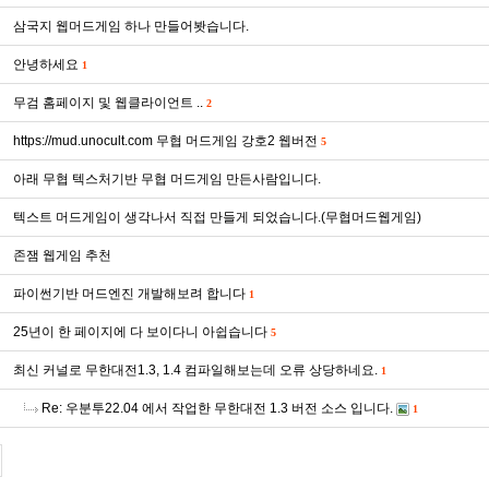
삼국지 웹머드게임 하나 만들어봣습니다.
안녕하세요
1
무검 홈페이지 및 웹클라이언트 ..
2
https://mud.unocult.com 무협 머드게임 강호2 웹버전
5
아래 무협 텍스처기반 무협 머드게임 만든사람입니다.
텍스트 머드게임이 생각나서 직접 만들게 되었습니다.(무협머드웹게임)
존잼 웹게임 추천
파이썬기반 머드엔진 개발해보려 합니다
1
25년이 한 페이지에 다 보이다니 아쉽습니다
5
최신 커널로 무한대전1.3, 1.4 컴파일해보는데 오류 상당하네요.
1
Re: 우분투22.04 에서 작업한 무한대전 1.3 버전 소스 입니다.
1