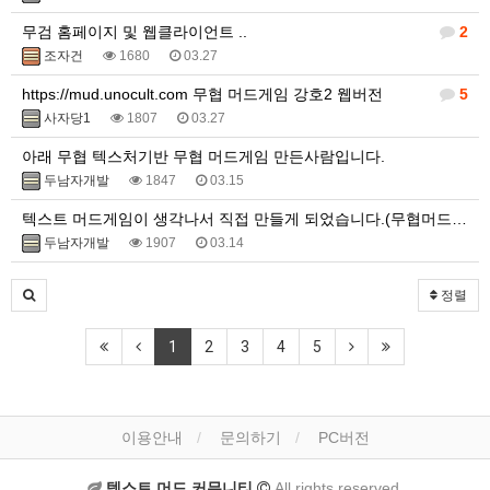
무검 홈페이지 및 웹클라이언트 ..
2
조자건
1680
03.27
https://mud.unocult.com 무협 머드게임 강호2 웹버전
5
사자당1
1807
03.27
아래 무협 텍스처기반 무협 머드게임 만든사람입니다.
두남자개발
1847
03.15
텍스트 머드게임이 생각나서 직접 만들게 되었습니다.(무협머드웹게임)
두남자개발
1907
03.14
정렬
1
2
3
4
5
이용안내
문의하기
PC버전
텍스트 머드 커뮤니티
All rights reserved.