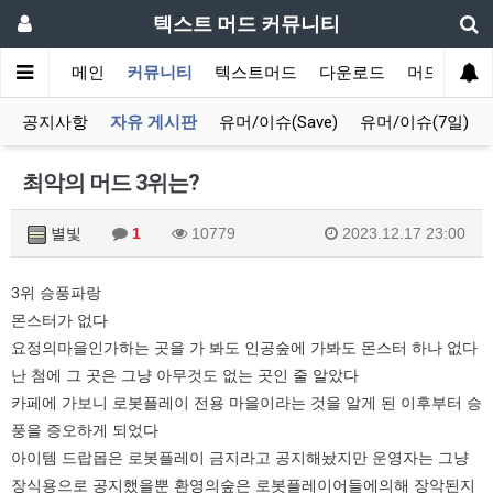
텍스트 머드 커뮤니티
메인
커뮤니티
텍스트머드
다운로드
머드 잡담 
공지사항
자유 게시판
유머/이슈(Save)
유머/이슈(7일)
최악의 머드 3위는?
별빛
1
10779
2023.12.17 23:00
3위 승풍파랑
몬스터가 없다
요정의마을인가하는 곳을 가 봐도 인공숲에 가봐도 몬스터 하나 없다
난 첨에 그 곳은 그냥 아무것도 없는 곳인 줄 알았다
카페에 가보니 로봇플레이 전용 마을이라는 것을 알게 된 이후부터 승
풍을 증오하게 되었다
아이템 드랍몹은 로봇플레이 금지라고 공지해놨지만 운영자는 그냥
장식용으로 공지했을뿐 환영의숲은 로봇플레이어들에의해 장악된지