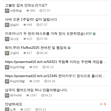
고블린 접속 안되는건가요?
서문취설
488
07.07
서버 오픈 1주일차! 같이 달립시다
삼실이
448
07.07
키르카나가 두 번의 테스트를 거쳐 정식 오픈하였습니다!
갓나오
613
07.06
퇴마,주라 Fluffos2025 컨버전 및 웹접속
고냉이
817
06.26
https://powermad10.itch.io/54321 무림록 이라는 두번째 게임을 만들었습니다.
두남자개발
935
06.13
https://powermad10.itch.io/12345 천마키우기 정식으로 출시되었습니다.
두남자개발
1295
04.30
삼국지 웹머드게임 하나 만들어봣습니다.
개구사마
1587
04.21
안녕하세요
1
노루
1317
04.21