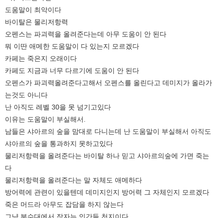
도움말이 최악이다
바이탈은 물리저항력
오펜스는 파괴력을 올려준다는데 아무 도움이 안 된다
뭐 이딴 애메한 도움말이 다 있는지 모르겠다
카페는 죽은지 오래이다
카페도 지금과 너무 다르기에 도움이 안 된다
오펜스가 파괴력올려준다고해서 오펜스를 올린다고 데미지가 올라가
는것도 아니다
난 아직도 레벨 30을 못 넘기고있다
이유는 도움말이 부실해서.
남들은 샤아르의 숲을 맘대로 다니는데 난 도움말이 부실해서 아직도
샤아르의 숲을 통과하지 못하고있다
물리저항력을 올려준다는 바이탈 하나 믿고 샤아르의숲에 가면 죽는
다
물리저항력을 올려준다는 말 자체도 애메하다
방어력에 관련이 있을텐데 데미지인지 방어력 그 자체인지 모르겠다
죽은 머드라 아무도 잡담을 하지 않는다
그냥 분수대에서 잠자는 인간들 천지이다