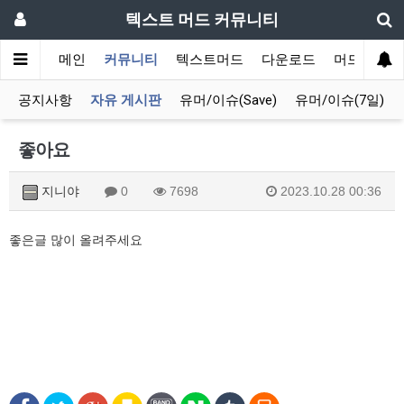
텍스트 머드 커뮤니티
메인
커뮤니티
텍스트머드
다운로드
머드 잡담 
공지사항
자유 게시판
유머/이슈(Save)
유머/이슈(7일)
좋아요
지니야
0
7698
2023.10.28 00:36
좋은글 많이 올려주세요