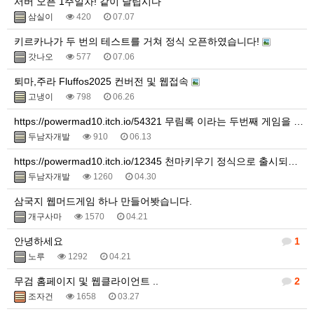
서버 오픈 1주일차! 같이 달립시다
삼실이
420
07.07
키르카나가 두 번의 테스트를 거쳐 정식 오픈하였습니다!
갓나오
577
07.06
퇴마,주라 Fluffos2025 컨버전 및 웹접속
고냉이
798
06.26
https://powermad10.itch.io/54321 무림록 이라는 두번째 게임을 만들었습니다.
두남자개발
910
06.13
https://powermad10.itch.io/12345 천마키우기 정식으로 출시되었습니다.
두남자개발
1260
04.30
삼국지 웹머드게임 하나 만들어봣습니다.
개구사마
1570
04.21
안녕하세요
1
노루
1292
04.21
무검 홈페이지 및 웹클라이언트 ..
2
조자건
1658
03.27