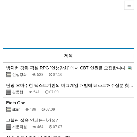
제목
방치형 강화 픽셀 RPG '인생강화' 에서 CBT 인원을 모집합니다.
인생강화
528
07.16
단땅 오마주한 텍스트기반의 머그게임 개발에 테스트해주실분 찾아요.
김동형
541
07.09
Etats One
skrrr
486
07.09
고블린 접속 안되는건가요?
서문취설
464
07.07