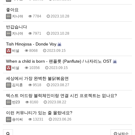
좋아요
지니야
7784
2023.10.28
반갑습니다
지니야
7971
2023.10.28
Tish Hinojosa - Donde Voy
비설
8068
2023.09.15
When a child is born - 팬플릇 (Panflute) / 나자리노 OST
비설
10356
2023.09.15
세상에서 가장 완벽한 불닭볶음면
김지훈
9518
2023.08.27
텍스트 머드랑 블럭체인이랑 연결 시킨 프로젝트는 없나요?
반23
8160
2023.08.22
이런 커뮤니티가 있는 줄 몰랐네요?
숑이씨
13231
2023.06.26
날짜순