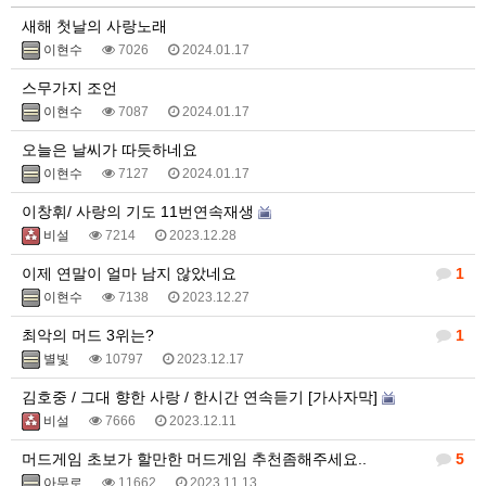
새해 첫날의 사랑노래
이현수
7026
2024.01.17
스무가지 조언
이현수
7087
2024.01.17
오늘은 날씨가 따듯하네요
이현수
7127
2024.01.17
이창휘/ 사랑의 기도 11번연속재생
비설
7214
2023.12.28
이제 연말이 얼마 남지 않았네요
1
이현수
7138
2023.12.27
최악의 머드 3위는?
1
별빛
10797
2023.12.17
김호중 / 그대 향한 사랑 / 한시간 연속듣기 [가사자막]
비설
7666
2023.12.11
머드게임 초보가 할만한 머드게임 추천좀해주세요..
5
아무로
11662
2023.11.13