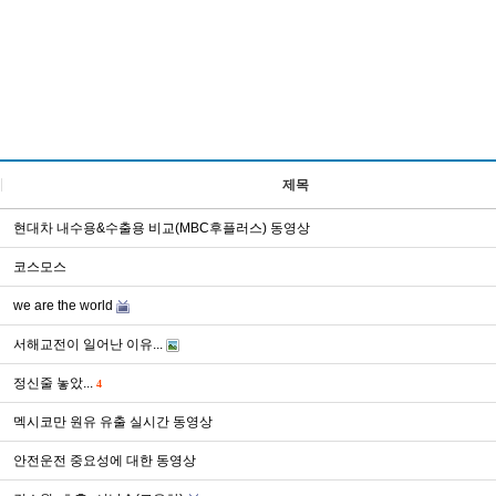
제목
현대차 내수용&수출용 비교(MBC후플러스) 동영상
코스모스
we are the world
서해교전이 일어난 이유...
정신줄 놓았...
4
멕시코만 원유 유출 실시간 동영상
안전운전 중요성에 대한 동영상