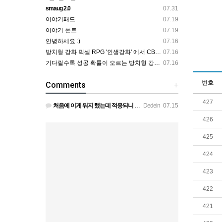
smaug 2.0
07.31
이야기패드
07.19
이야기 폰트
07.19
안녕하세요 :)
07.16
방치형 강화 픽셀 RPG '인생강화' 에서 CBT 인원을 모집합니다.
07.16
기다릴수록 성공 확률이 오르는 방치형 강화 RPG — 인생강화 ※8월 초 오픈 예정 (현재 CBT 중)
07.16
번호
Comments
+
427
처음에 이게 뭐지 했는데 적응되니 할만하네요 정보가 없긴하지만 게밍 안에 게시판 에서 하나씩 찾아보면은 그래…
Dedein
07.15
426
425
424
423
422
421