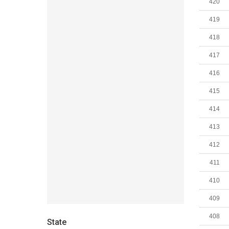
420
419
418
417
416
415
414
413
412
411
410
409
408
State