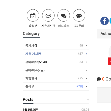
출석부
자유게시판
머드 홍보
1:1 문의
Category
Autho
공지사항
49
자유 게시판
487
유머/이슈(Save)
33
유머/이슈(7일)
0
Co
가입인사
275
출석부
+7명
Posts
+
8월 1일 오픈
08.04