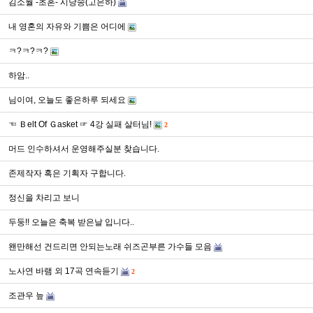
김소월 -초혼- 시낭송(고은하)
내 영혼의 자유와 기쁨은 어디에
ㅋ?ㅋ?ㅋ?
하암..
님이여, 오늘도 좋은하루 되세요
☜ Ｂelt Of Ｇasket ☞ 4강 실패 살터님!
2
머드 인수하셔서 운영해주실분 찾습니다.
존제작자 혹은 기획자 구합니다.
정신을 차리고 보니
두둥!! 오늘은 축복 받은날 입니다..
왠만해선 건드리면 안되는노래 쉬즈곤부른 가수들 모음
노사연 바램 외 17곡 연속듣기
2
조관우 늪