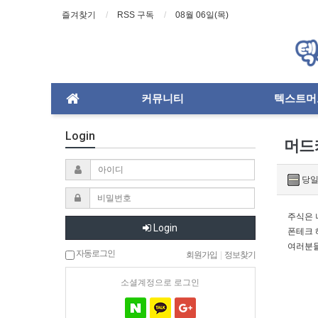
즐겨찾기
RSS 구독
08월 06일(목)
커뮤니티
텍스트머
Login
머드
당일
주식은 
Login
폰테크 
여러분들
자동로그인
회원가입
|
정보찾기
소셜계정으로 로그인