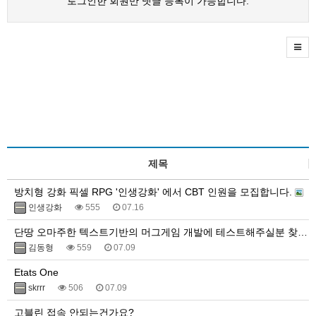
로그인한 회원만 댓글 등록이 가능합니다.
제목
방치형 강화 픽셀 RPG '인생강화' 에서 CBT 인원을 모집합니다.
인생강화
555
07.16
단땅 오마주한 텍스트기반의 머그게임 개발에 테스트해주실분 찾아요.
김동형
559
07.09
Etats One
skrrr
506
07.09
고블린 접속 안되는건가요?