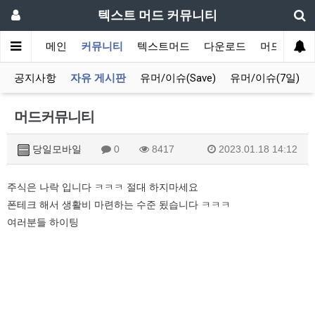
텍스트 머드 커뮤니티
메인
커뮤니티
텍스트머드
다운로드
머드 잡담 
공지사항
자유 게시판
유머/이슈(Save)
유머/이슈(7일)
머드커뮤니티
당일모바일
0
8417
2023.01.18 14:12
주식은 나락 입니다 ㅋㅋㅋ 절대 하지마세요
폰테크 해서 생활비 마련하는 수준 됬습니다 ㅋㅋㅋ
여러분들 하이팅