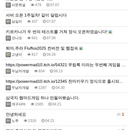
서문취설
479
07.07
서버 오픈 1주일차! 같이 달립시다
삼실이
437
07.07
키르카나가 두 번의 테스트를 거쳐 정식 오픈하였습니다!
갓나오
601
07.06
퇴마,주라 Fluffos2025 컨버전 및 웹접속
고냉이
817
06.26
https://powermad10.itch.io/54321 무림록 이라는 두번째 게임을 만들었습니다.
두남자개발
934
06.13
https://powermad10.itch.io/12345 천마키우기 정식으로 출시되었습니다.
두남자개발
1287
04.30
삼국지 웹머드게임 하나 만들어봣습니다.
개구사마
1585
04.21
안녕하세요
1
노루
1316
04.21