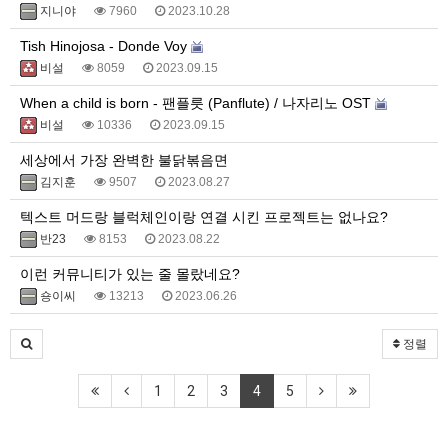
지니야
7960
2023.10.28
Tish Hinojosa - Donde Voy
비설
8059
2023.09.15
When a child is born - 팬플릇 (Panflute) / 나자리노 OST
비설
10336
2023.09.15
세상에서 가장 완벽한 불닭볶음면
김지훈
9507
2023.08.27
텍스트 머드랑 블럭체인이랑 연결 시킨 프로젝트는 없나요?
반23
8153
2023.08.22
이런 커뮤니티가 있는 줄 몰랐네요?
숑이씨
13213
2023.06.26
정렬
1
2
3
4
5