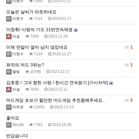
이현수
7069
2024.01.17
오늘은 날씨가 따듯하네요
이현수
7114
2024.01.17
이창휘/ 사랑의 기도 11번연속재생
비설
7200
2023.12.28
이제 연말이 얼마 남지 않았네요
1
이현수
7124
2023.12.27
최악의 머드 3위는?
1
별빛
10786
2023.12.17
김호중 / 그대 향한 사랑 / 한시간 연속듣기 [가사자막]
비설
7650
2023.12.11
머드게임 초보가 할만한 머드게임 추천좀해주세요..
5
아무로
11653
2023.11.13
좋아요
지니야
7763
2023.10.28
반갑습니다