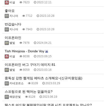
비설
7623
2023.12.11
좋아요
지니야
7712
2023.10.28
반갑습니다
지니야
7943
2023.10.28
이프온라인
별빛
7976
2024.04.21
Tish Hinojosa - Donde Voy
비설
8038
2023.09.15
이프온라인 버그 구더기 데미지 81
별빛
8059
2023.03.16
중독성 강한 웹게임 에타츠 소개해요~(신규지원있음)
카네코르소
8109
2023.03.29
스프링으로 된 텍머는 없을까요?
해맑은빛
8128
2023.06.19
텍스트 머드랑 블럭체인이랑 연결 시킨 프로젝트는 없나요?