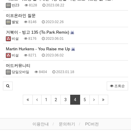
반23
8128
2023.08.22
이프온라인 질문
별빛
8146
2023.02.26
거북이 - 빙고 135 (To.Park.Remix)
비설
8176
2023.06.01
Martin Hurkens - You Raise me Up
비설
8271
2023.06.02
머드커뮤니티
당일모바일
8404
2023.01.18
조회순
1
2
3
4
5
이용안내
문의하기
PC버전