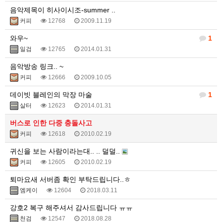
음악제목이 히사이시조-summer ..
커피
12768
2009.11.19
와우~
1
일검
12765
2014.01.31
음악방송 링크.. ~
커피
12666
2009.10.05
데이빗 블레인의 막장 마술
1
살터
12623
2014.01.31
버스로 인한 다중 충돌사고
커피
12618
2010.02.19
귀신을 보는 사람이라는대.. .. 덜덜..
커피
12605
2010.02.19
퇴마요새 서버좀 확인 부탁드립니다..ㅎ
엠케이
12604
2018.03.11
강호2 복구 해주셔서 감사드립니다 ㅠㅠ
천검
12547
2018.08.28