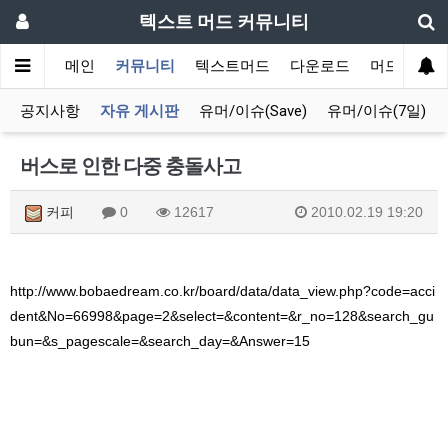
텍스트 머드 커뮤니티
메인
커뮤니티
텍스트머드
다운로드
머드 잡담 
공지사항
자유 게시판
유머/이슈(Save)
유머/이슈(7일)
버스로 인한 다중 충돌사고
커피
0
12617
2010.02.19 19:20
http://www.bobaedream.co.kr/board/data/data_view.php?code=acci
dent&No=66998&page=2&select=&content=&r_no=128&search_gu
bun=&s_pagescale=&search_day=&Answer=15