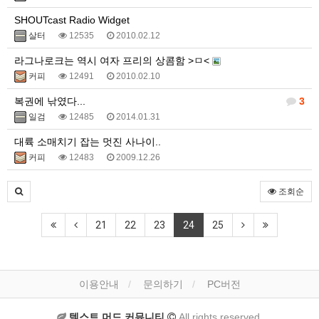
SHOUTcast Radio Widget
살터
12535
2010.02.12
라그나로크는 역시 여자 프리의 상콤함 >ㅁ<
커피
12491
2010.02.10
복권에 낚였다...
3
일검
12485
2014.01.31
대륙 소매치기 잡는 멋진 사나이..
커피
12483
2009.12.26
조회순
21
22
23
24
25
이용안내
문의하기
PC버전
텍스트 머드 커뮤니티
All rights reserved.