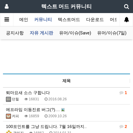
텍스트 머드 커뮤니티
메인
커뮤니티
텍스트머드
다운로드
머드 잡담 
공지사항
자유 게시판
유머/이슈(Save)
유머/이슈(7일)
제목
퇴마요새 소스 구합니다
1
던힐
16831
2016.08.26
에프라임 이동진료 버그(?)....
커피
16859
2009.10.26
100포인트를 그냥 드립니다. 7월 16일까지..
2