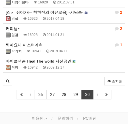
서영이왔다
16920
2012.07.31
[잠시 쉬어가는 찬한잔의 여유로움] -시낭송-
2
비설
16926
2017.04.18
커피님~
2
일검
16928
2014.01.31
퇴마요새 마스터계획...
1
탁가희
16941
2019.04.11
마이클잭슨 Heal The world 자선공연
커피
16942
2009.12.17
조회순
26
27
28
29
30
이용안내
문의하기
PC버전