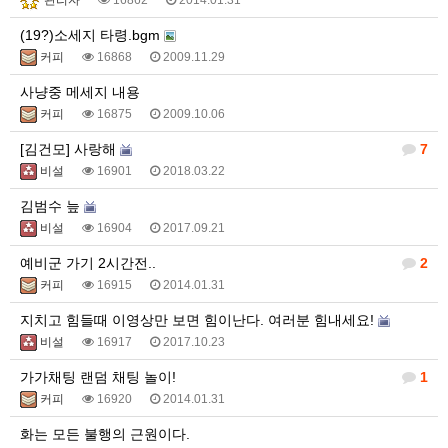
관리자
16862
2014.01.31
(19?)소세지 타령.bgm
커피
16868
2009.11.29
사냥중 메세지 내용
커피
16875
2009.10.06
[김건모] 사랑해
7
비설
16901
2018.03.22
김범수 늪
비설
16904
2017.09.21
예비군 가기 2시간전..
2
커피
16915
2014.01.31
지치고 힘들때 이영상만 보면 힘이난다. 여러분 힘내세요!
비설
16917
2017.10.23
가가채팅 랜덤 채팅 놀이!
1
커피
16920
2014.01.31
화는 모든 불행의 근원이다.