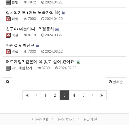
별빛
7972
2024.04.21
집시의기도 (어느 노숙자의 詩)
비설
7003
2024.04.20
친구야 너는아니.. // 정동하
비설
8719
2024.03.27
바람결 // 박완규
비설
7333
2024.03.12
머드게임? 같은데 꼭 찾고 싶어 왔어요.
머드게임찾기
8739
2024.02.23
날짜순
1
2
3
4
5
이용안내
문의하기
PC버전