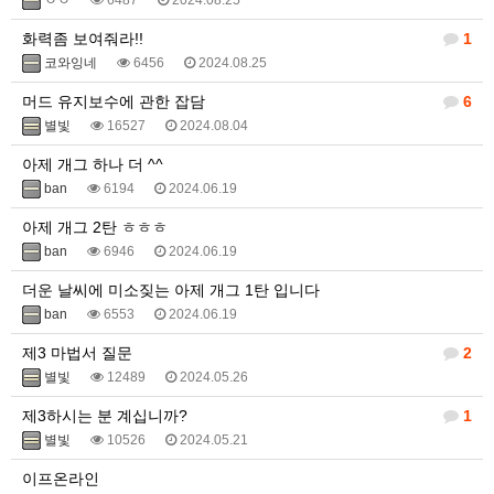
ㅇㅇ
6487
2024.08.25
화력좀 보여줘라!!
1
코와잉네
6456
2024.08.25
머드 유지보수에 관한 잡담
6
별빛
16527
2024.08.04
아제 개그 하나 더 ^^
ban
6194
2024.06.19
아제 개그 2탄 ㅎㅎㅎ
ban
6946
2024.06.19
더운 날씨에 미소짖는 아제 개그 1탄 입니다
ban
6553
2024.06.19
제3 마법서 질문
2
별빛
12489
2024.05.26
제3하시는 분 계십니까?
1
별빛
10526
2024.05.21
이프온라인