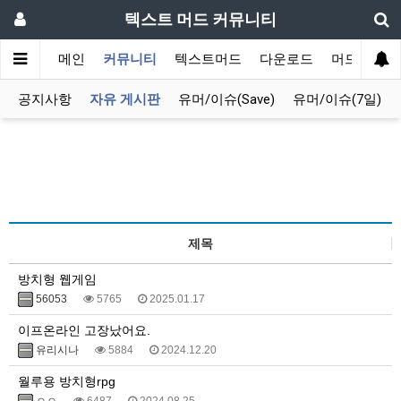
텍스트 머드 커뮤니티
메인
커뮤니티
텍스트머드
다운로드
머드 잡담 
공지사항
자유 게시판
유머/이슈(Save)
유머/이슈(7일)
제목
방치형 웹게임
56053
5765
2025.01.17
이프온라인 고장났어요.
유리시나
5884
2024.12.20
월루용 방치형rpg