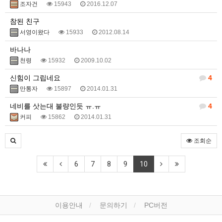
조자건
15943
2016.12.07
참된 친구
서영이왔다
15933
2012.08.14
바나나
천령
15932
2009.10.02
신힘이 그립네요
4
만통자
15897
2014.01.31
네비를 삿는대 불량인듯 ㅠ.ㅠ
4
커피
15862
2014.01.31
조회순
6
7
8
9
10
이용안내
문의하기
PC버전