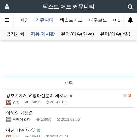
텍스트 머드 커뮤니티
메인
커뮤니티
텍스트머드
다운로드
머드 잡담 
공지사항
자유 게시판
유머/이슈(Save)
유머/이슈(7일)
제목
강호2 이거 요청하신분이 계셔서 ㅎ
3
귀랑
16058
2014.01.31
이해의 기본은
서영이왔다
16050
2012.08.06
여신 김연아~♡