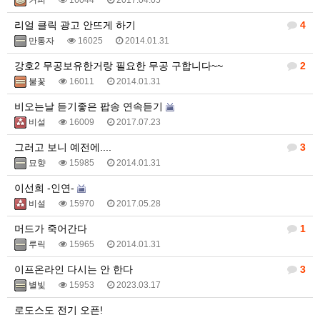
커피
16044
2017.04.05
리얼 클릭 광고 안뜨게 하기
4
만통자
16025
2014.01.31
강호2 무공보유한거랑 필요한 무공 구합니다~~
2
불꽃
16011
2014.01.31
비오는날 듣기좋은 팝송 연속듣기
비설
16009
2017.07.23
그러고 보니 예전에....
3
묘향
15985
2014.01.31
이선희 -인연-
비설
15970
2017.05.28
머드가 죽어간다
1
루릭
15965
2014.01.31
이프온라인 다시는 안 한다
3
별빛
15953
2023.03.17
로도스도 전기 오픈!