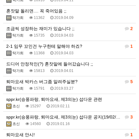
탁가희
16910
2019.04.11
혼잣말 돌리면.... 꼭 죽어있음 ;;
탁가희
11362
2019.04.09
조금씩 성장하는 재미가 있습니다 ;;
2
탁가희
15735
2019.04.03
2-1 임무 꼬인건 누구한테 말해야 하죠?
1
탁가희
11368
2019.04.03
드디어 안정적인(?) 혼잣말에 들어갔습니다 ;;
탁가희
15813
2019.04.01
퇴마요새 박카스 버그좀 알려주실분?
5
탁가희
15791
2019.03.27
sppr.kr(승풍파랑, 퇴마요새, 제3의눈) 섭다운 관련
초신
15297
2019.02.11
sppr.kr(승풍파랑, 퇴마요새, 제3의눈) 섭다운 공지(19/02/09)
3
초신
14560
2019.01.16
퇴마요새 안시!
1