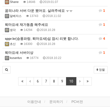
Shane
14646
2019.01.07
꿈의나라 서버 다운 됐어요. 살려주세요 ㅜㅜ
1
알베자스
13743
2018.11.02
퇴마요새 재가동좀 해주세요
1
생각
14294
2018.10.28
sppr.kr(승풍파랑, 퇴마요새)섭 잠시 리붓 합니다.
4
초신
16300
2018.10.28
퇴마요새 서버이상
1
kusantus
16774
2018.10.22
정렬
6
7
8
9
10
이용안내
문의하기
PC버전