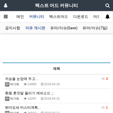
텍스트 머드 커뮤니티
메인
커뮤니티
텍스트머드
다운로드
머드 잡담 
공지사항
자유 게시판
유머/이슈(Save)
유머/이슈(7일)
제목
저승을 눈앞에 두고...
3
탁가희
14999
2019.04.18
환몽 혼잣말 돌리기 에피소드 ;;
탁가희
14297
2019.04.15
퇴마요새 마스터계획...
1