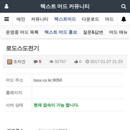
텍스트 머드 커뮤니티
메인
커뮤니티
텍스트머드
다운로드
머드 잡담 보
운영중 머드 목록
텍스트 머드 홍보
질문&답변
머드 매뉴
로도스도전기
조자건
5
32757
0
2017.01.07 21:23
머드 주소
toox.co.kr:8050
홈페이지
서버 상태
현재 접속이 가능 합니다.