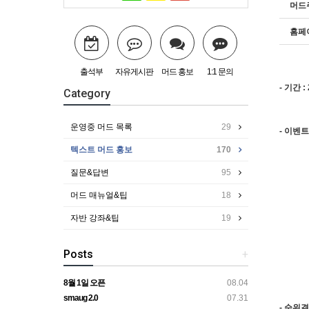
머드
홈페
출석부
자유게시판
머드 홍보
1:1 문의
- 기간 : 
Category
운영중 머드 목록
29
- 이벤
텍스트 머드 홍보
170
질문&답변
95
머드 매뉴얼&팁
18
자반 강좌&팁
19
Posts
+
8월 1일 오픈
08.04
smaug 2.0
07.31
- 순위결