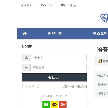
즐겨찾기
RSS 구독
08월 07일(금)
커뮤니티
텍스트머
Login
[승풍
승풍
머드 주
Login
홈페이
자동로그인
회원가입
|
정보찾기
서버 상
소셜계정으로 로그인