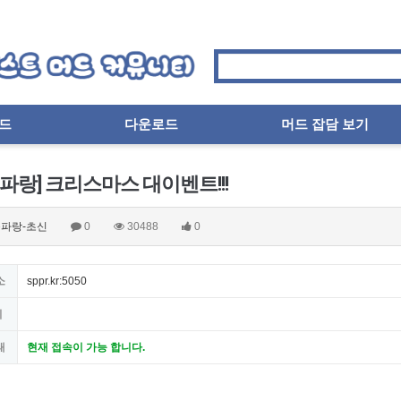
드
다운로드
머드 잡담 보기
파랑] 크리스마스 대이벤트!!!
파랑-초신
0
30488
0
소
sppr.kr:5050
지
태
현재 접속이 가능 합니다.