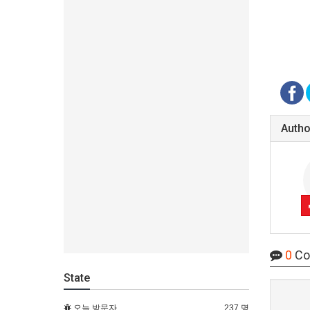
Autho
0
Co
State
오늘 방문자
237 명