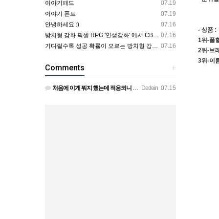
이야기패드
07.19
이야기 폰트
07.19
안녕하세요 :)
07.16
- 상품 :
방치형 강화 픽셀 RPG '인생강화' 에서 CBT 인원을 모집합니다.
07.16
1위-풀
기다릴수록 성공 확률이 오르는 방치형 강화 RPG — 인생강화 ※8월 초 오픈 예정 (현재 CBT 중)
07.16
2위-브
3위-이
Comments
+
처음에 이게 뭐지 했는데 적응되니 할만하네요 정보가 없긴하지만 게밍 안에 게시판 에서 하나씩 찾아보면은 그래…
Dedein
07.15