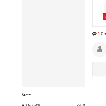
1
Co
State
오늘 방문자
752 명