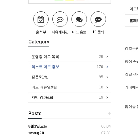
머드
홈페
출석부
자유게시판
머드 홍보
1:1 문의
Category
강호무림
운영중 머드 목록
29
항상 꾸
텍스트 머드 홍보
170
옛날 생
질문&답변
95
머드 매뉴얼&팁
18
카페에서
자반 강좌&팁
19
많이들 
Posts
+
8월 1일 오픈
08.04
smaug 2.0
07.31