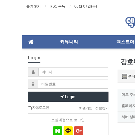
즐겨찾기
RSS 구독
08월 07일(금)
커뮤니티
텍스트머
Login
강호
쭈니
머드 주
Login
홈페이
자동로그인
회원가입
|
정보찾기
서버 상
소셜계정으로 로그인