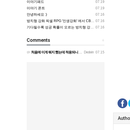
이야기패드
07.19
이야기 폰트
07.19
안녕하세요 :)
07.16
방치형 강화 픽셀 RPG '인생강화' 에서 CBT 인원을 모집합니다.
07.16
기다릴수록 성공 확률이 오르는 방치형 강화 RPG — 인생강화 ※8월 초 오픈 예정 (현재 CBT 중)
07.16
Comments
+
처음에 이게 뭐지 했는데 적응되니 할만하네요 정보가 없긴하지만 게밍 안에 게시판 에서 하나씩 찾아보면은 그래…
Dedein
07.15
Autho