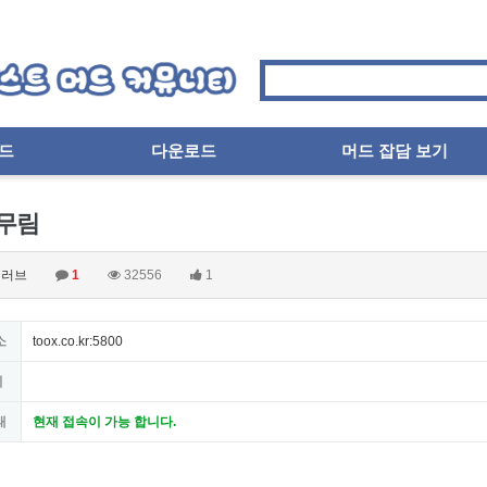
드
다운로드
머드 잡담 보기
무림
러브
1
32556
1
소
toox.co.kr:5800
지
태
현재 접속이 가능 합니다.