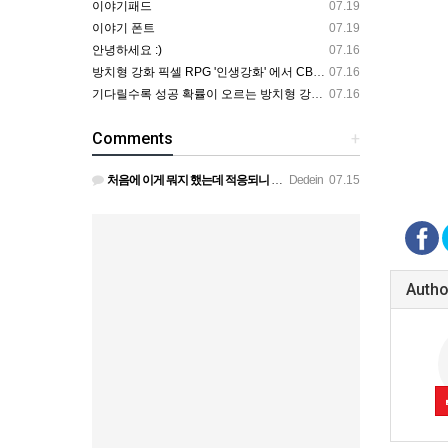
이야기패드
07.19
이야기 폰트
07.19
안녕하세요 :)
07.16
방치형 강화 픽셀 RPG '인생강화' 에서 CBT 인원을 모집합니다.
07.16
기다릴수록 성공 확률이 오르는 방치형 강화 RPG — 인생강화 ※8월 초 오픈 예정 (현재 CBT 중)
07.16
Comments
+
처음에 이게 뭐지 했는데 적응되니 할만하네요 정보가 없긴하지만 게밍 안에 게시판 에서 하나씩 찾아보면은 그래…
Dedein
07.15
Autho