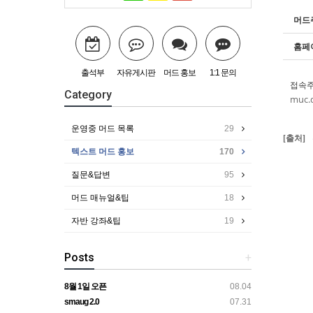
머드
홈페
출석부
자유게시판
머드 홍보
1:1 문의
접속
Category
muc.
운영중 머드 목록
29
[출처]
텍스트 머드 홍보
170
질문&답변
95
머드 매뉴얼&팁
18
자반 강좌&팁
19
Posts
+
8월 1일 오픈
08.04
smaug 2.0
07.31