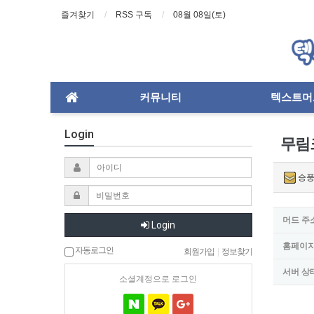
즐겨찾기
RSS 구독
08월 08일(토)
커뮤니티
텍스트머
Login
무림
승풍
머드 주
Login
홈페이
자동로그인
회원가입
|
정보찾기
서버 상
소셜계정으로 로그인