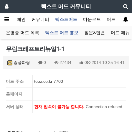
텍스트 머드 커뮤니티
메인
커뮤니티
텍스트머드
다운로드
머드 잡담 보
운영중 머드 목록
텍스트 머드 홍보
질문&답변
머드 매뉴
무림크래프트리뉴얼1-1
승풍파랑
0
27434
0
2014.10.25 16:41
머드 주소
toox.co.kr:7700
홈페이지
서버 상태
현재 접속이 불가능 합니다.
Connection refused