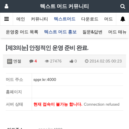
텍스트 머드 커뮤니티
메인
커뮤니티
텍스트머드
다운로드
머드 잡담 보
운영중 머드 목록
텍스트 머드 홍보
질문&답변
머드 매뉴
[제3의눈] 안정적인 운영 준비 완료.
엔젤
4
27476
0
2014.02.05 00:23
머드 주소
sppr.kr:4000
홈페이지
서버 상태
현재 접속이 불가능 합니다.
Connection refused