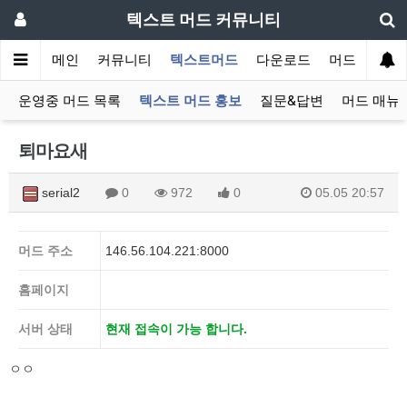
텍스트 머드 커뮤니티
메인
커뮤니티
텍스트머드
다운로드
머드 잡담 보
운영중 머드 목록
텍스트 머드 홍보
질문&답변
머드 매뉴
퇴마요새
serial2
0
972
0
05.05 20:57
머드 주소
146.56.104.221:8000
홈페이지
서버 상태
현재 접속이 가능 합니다.
ㅇㅇ