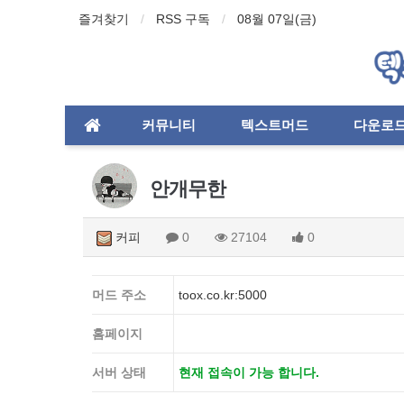
즐겨찾기
RSS 구독
08월 07일(금)
커뮤니티
텍스트머드
다운로
안개무한
커피
0
27104
0
머드 주소
toox.co.kr:5000
홈페이지
서버 상태
현재 접속이 가능 합니다.