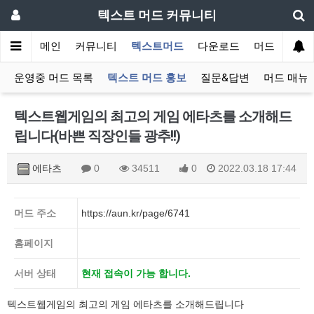
텍스트 머드 커뮤니티
메인
커뮤니티
텍스트머드
다운로드
머드 잡담 보
운영중 머드 목록
텍스트 머드 홍보
질문&답변
머드 매뉴
텍스트웹게임의 최고의 게임 에타츠를 소개해드
립니다(바쁜 직장인들 광추!!)
에타츠
0
34511
0
2022.03.18 17:44
머드 주소
https://aun.kr/page/6741
홈페이지
서버 상태
현재 접속이 가능 합니다.
텍스트웹게임의 최고의 게임 에타츠를 소개해드립니다