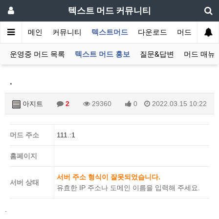
텍스트 머드 커뮤니티
메인
커뮤니티
텍스트머드
다운로드
머드 잡담 보
운영중 머드 목록
텍스트 머드 홍보
질문&답변
머드 매뉴
.
아지트
2
29360
0
2022.03.15 10:22
머드 주소
111.:1
홈페이지
서버 주소 형식이 잘못되었습니다.
서버 상태
유효한 IP 주소나 도메인 이름을 입력해 주세요.
.