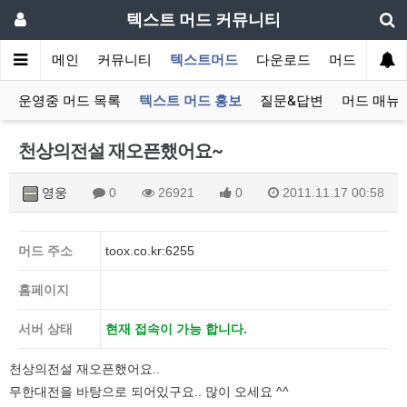
텍스트 머드 커뮤니티
메인
커뮤니티
텍스트머드
다운로드
머드 잡담 보
운영중 머드 목록
텍스트 머드 홍보
질문&답변
머드 매뉴
천상의전설 재오픈했어요~
영웅
0
26921
0
2011.11.17 00:58
머드 주소
toox.co.kr:6255
홈페이지
서버 상태
현재 접속이 가능 합니다.
천상의전설 재오픈했어요..
무한대전을 바탕으로 되어있구요.. 많이 오세요 ^^