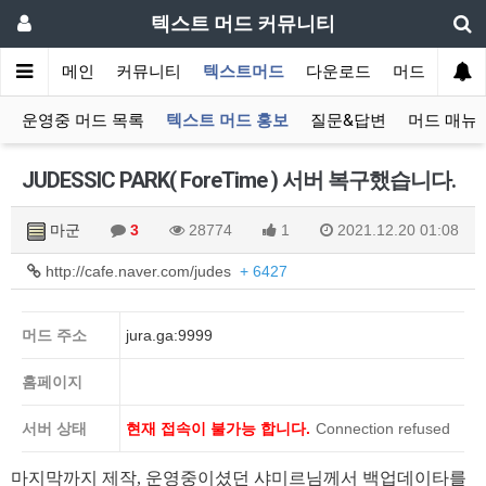
텍스트 머드 커뮤니티
메인
커뮤니티
텍스트머드
다운로드
머드 잡담 보
운영중 머드 목록
텍스트 머드 홍보
질문&답변
머드 매뉴
JUDESSIC PARK( ForeTime ) 서버 복구했습니다.
마군
3
28774
1
2021.12.20 01:08
http://cafe.naver.com/judes
+ 6427
머드 주소
jura.ga:9999
홈페이지
서버 상태
현재 접속이 불가능 합니다.
Connection refused
마지막까지 제작, 운영중이셨던 샤미르님께서 백업데이타를