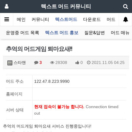
텍스트 머드 커뮤니티
메인
커뮤니티
텍스트머드
다운로드
머드 잡담 보
운영중 머드 목록
텍스트 머드 홍보
질문&답변
머드 매뉴
추억의 머드게임 퇴마요새!!
스타맨
3
28308
0
2021.11.05 04:25
머드 주소
122.47.8.223:9990
홈페이지
현재 접속이 불가능 합니다.
Connection timed
서버 상태
out
추억의 머드게임 퇴마요새 서비스 진행중입니다!