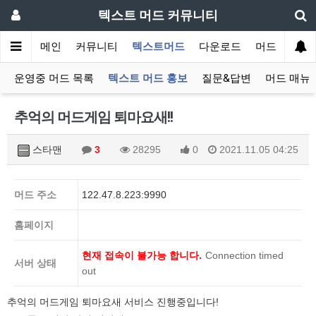
텍스트 머드 커뮤니티
메인
커뮤니티
텍스트머드
다운로드
머드 잡담 보
운영중 머드 목록
텍스트 머드 홍보
질문&답변
머드 매뉴
추억의 머드게임 퇴마요새!!
스타맨
3
28295
0
2021.11.05 04:25
머드 주소
122.47.8.223:9990
홈페이지
현재 접속이 불가능 합니다.
Connection timed
서버 상태
out
추억의 머드게임 퇴마요새 서비스 진행중입니다!