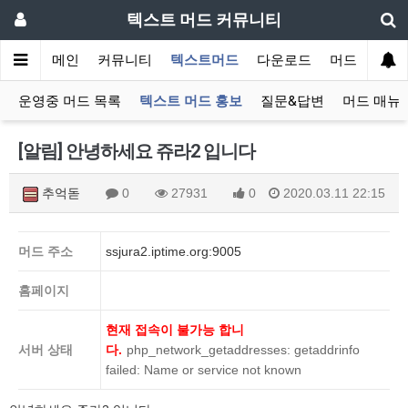
텍스트 머드 커뮤니티
메인
커뮤니티
텍스트머드
다운로드
머드 잡담 보
운영중 머드 목록
텍스트 머드 홍보
질문&답변
머드 매뉴
[알림] 안녕하세요 쥬라2 입니다
추억돋
0
27931
0
2020.03.11 22:15
머드 주소
ssjura2.iptime.org:9005
홈페이지
현재 접속이 불가능 합니
서버 상태
다.
php_network_getaddresses: getaddrinfo
failed: Name or service not known