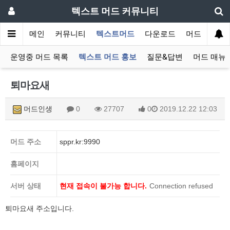
텍스트 머드 커뮤니티
메인
커뮤니티
텍스트머드
다운로드
머드 잡담 보
운영중 머드 목록
텍스트 머드 홍보
질문&답변
머드 매뉴
퇴마요새
머드인생
0
27707
0
2019.12.22 12:03
머드 주소
sppr.kr:9990
홈페이지
서버 상태
현재 접속이 불가능 합니다.
Connection refused
퇴마요새 주소입니다.