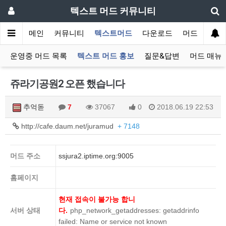
텍스트 머드 커뮤니티
메인
커뮤니티
텍스트머드
다운로드
머드 잡담 보
운영중 머드 목록
텍스트 머드 홍보
질문&답변
머드 매뉴
쥬라기공원2 오픈 했습니다
추억돋
7
37067
0
2018.06.19 22:53
http://cafe.daum.net/juramud
+ 7148
머드 주소
ssjura2.iptime.org:9005
홈페이지
현재 접속이 불가능 합니
서버 상태
다.
php_network_getaddresses: getaddrinfo
failed: Name or service not known