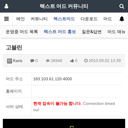
텍스트 머드 커뮤니티
메인
커뮤니티
텍스트머드
다운로드
머드 잡담 보
운영중 머드 목록
텍스트 머드 홍보
질문&답변
머드 매뉴
고블린
Karis
0
26946
0
2010.09.02 13:39
머드 주소
183.103.61.120:4000
홈페이지
현재 접속이 불가능 합니다.
Connection timed
서버 상태
out