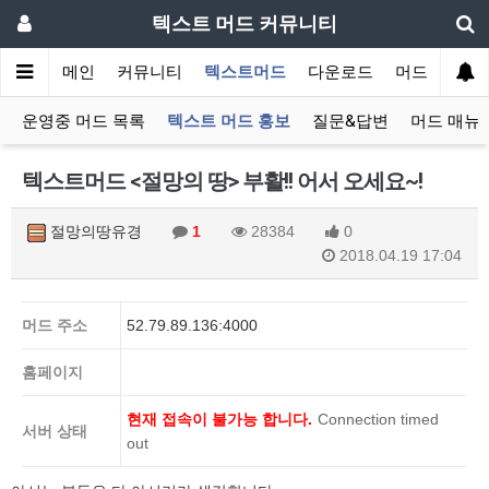
텍스트 머드 커뮤니티
메인
커뮤니티
텍스트머드
다운로드
머드 잡담 보
운영중 머드 목록
텍스트 머드 홍보
질문&답변
머드 매뉴
텍스트머드 <절망의 땅> 부활!! 어서 오세요~!
절망의땅유경
1
28384
0
2018.04.19 17:04
머드 주소
52.79.89.136:4000
홈페이지
현재 접속이 불가능 합니다.
Connection timed
서버 상태
out