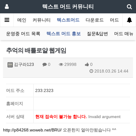
텍스트 머드 커뮤니티
메인
커뮤니티
텍스트머드
다운로드
머드 잡담 보
운영중 머드 목록
텍스트 머드 홍보
질문&답변
머드 매뉴
추억의 배틀로얄 웹게임
김구라123
0
29998
0
2018.03.26 14:44
머드 주소
233:2323
홈페이지
서버 상태
현재 접속이 불가능 합니다.
Invalid argument
http://p84268.woweb.net/BRU/
오픈한지 얼마안됬습니다 ^^