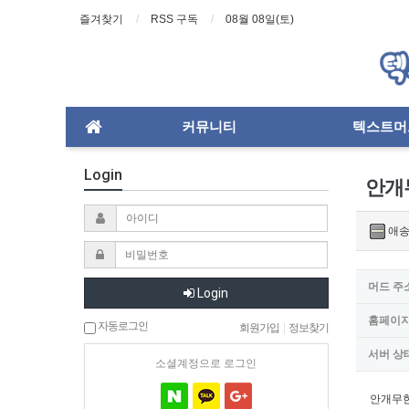
즐겨찾기
RSS 구독
08월 08일(토)
커뮤니티
텍스트머
Login
안개
애송
머드 주
Login
홈페이
자동로그인
회원가입
|
정보찾기
서버 상
소셜계정으로 로그인
안개무한