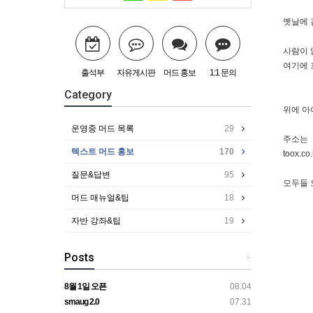
옛날에 
사람이 
여기에 
출석부
자유게시판
머드 홍보
1:1 문의
Category
위에 아
운영중 머드 목록
29
주소는
텍스트 머드 홍보
170
toox.c
질문&답변
95
모두들 
머드 매뉴얼&팁
18
자반 강좌&팁
19
Posts
+
8월 1일 오픈
08.04
smaug 2.0
07.31