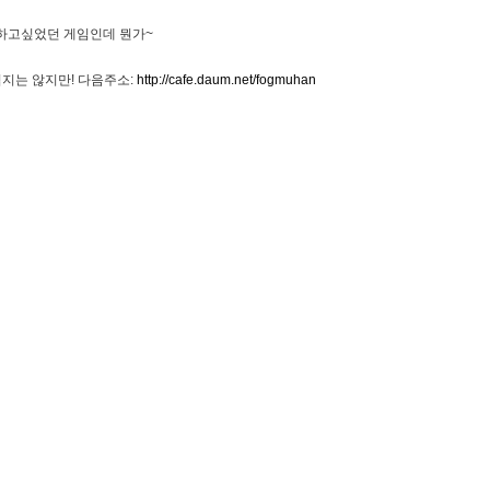
척하고싶었던 게임인데 뭔가~
지는 않지만! 다음주소:
http://cafe.daum.net/fogmuhan