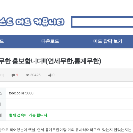
드
다운로드
머드 잡담 보기
무한 홍보합니다!!(연세무한,통계무한)
이
1
30426
0
소
toox.co.kr:5000
지
태
현재 접속이 가능 합니다.
으로 되어있는데 옛날, 연세 통계무한이랑 거의 유사하더라구요. 맞는지 안맞는지는