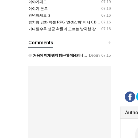
이야기패드
07.19
이야기 폰트
07.19
안녕하세요 :)
07.16
방치형 강화 픽셀 RPG '인생강화' 에서 CBT 인원을 모집합니다.
07.16
기다릴수록 성공 확률이 오르는 방치형 강화 RPG — 인생강화 ※8월 초 오픈 예정 (현재 CBT 중)
07.16
Comments
+
처음에 이게 뭐지 했는데 적응되니 할만하네요 정보가 없긴하지만 게밍 안에 게시판 에서 하나씩 찾아보면은 그래…
Dedein
07.15
Autho