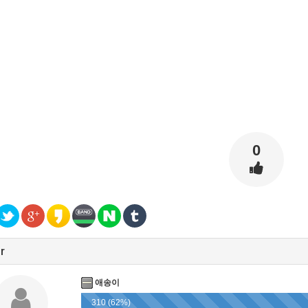
0
r
애송이
310 (62%)