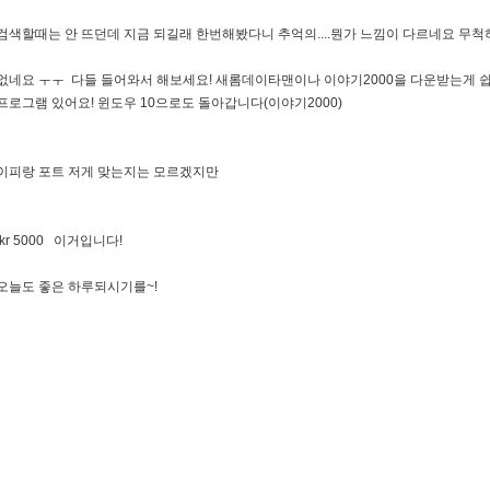
검색할때는 안 뜨던데 지금 되길래 한번해봤다니 추억의....뭔가 느낌이 다르네요 무
없네요 ㅜㅜ 다들 들어와서 해보세요! 새롬데이타맨이나 이야기2000을 다운받는게 쉽
프로그램 있어요! 윈도우 10으로도 돌아갑니다(이야기2000)
이피랑 포트 저게 맞는지는 모르겠지만
o.kr 5000 이거입니다!
오늘도 좋은 하루되시기를~!