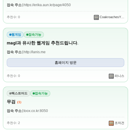
접속 주소
∥
https://erika.aun.kr/page/4050
추천수: 0
CoakroachesY…
웹게임
접속가능
magl과 유사한 웹게임 추천드립니다.
접속 주소
∥
http://lanis.me
홈페이지 방문
추천수: 0
라니스
텍스트머드
접속가능
무검
(1)
접속 주소
∥
toox.co.kr:8050
추천수: 2
조자건