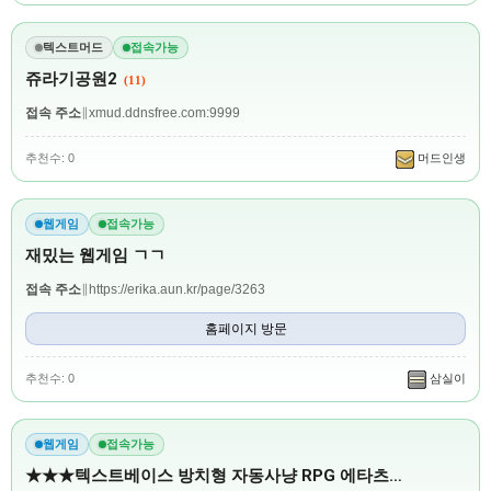
텍스트머드
접속가능
쥬라기공원2
(11)
접속 주소
∥
xmud.ddnsfree.com:9999
추천수: 0
머드인생
웹게임
접속가능
재밌는 웹게임 ㄱㄱ
접속 주소
∥
https://erika.aun.kr/page/3263
홈페이지 방문
추천수: 0
삼실이
웹게임
접속가능
★★★텍스트베이스 방치형 자동사냥 RPG 에타츠…