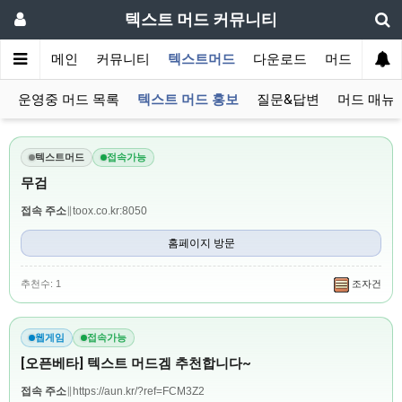
텍스트 머드 커뮤니티
메인
커뮤니티
텍스트머드
다운로드
머드 잡담 보
운영중 머드 목록
텍스트 머드 홍보
질문&답변
머드 매뉴
텍스트머드
접속가능
무검
접속 주소
∥
toox.co.kr:8050
홈페이지 방문
추천수: 1
조자건
웹게임
접속가능
[오픈베타] 텍스트 머드겜 추천합니다~
접속 주소
∥
https://aun.kr/?ref=FCM3Z2