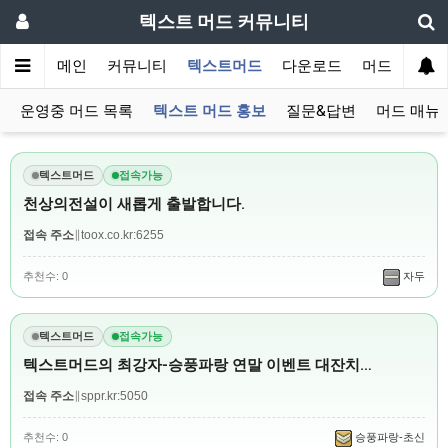
텍스트 머드 커뮤니티
메인
커뮤니티
텍스트머드
다운로드
머드 잡담 보
운영중 머드 목록
텍스트 머드 홍보
질문&답변
머드 매뉴
텍스트머드
접속가능
천상의전설이 새롭게 출발합니다.
접속 주소
∥
toox.co.kr:6255
추천수: 0
자두
텍스트머드
접속가능
텍스트머드의 최강자-승풍파랑 연말 이벤트 대잔치…
접속 주소
∥
sppr.kr:5050
추천수: 0
승풍파랑-초신