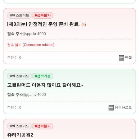
텍스트머드
접속불가
[제3의눈] 안정적인 운영 준비 완료.
(4)
접속 주소
∥
sppr.kr:4000
접속 불가 (Connection refused)
추천수: 0
엔젤
텍스트머드
접속가능
고블린머드 이용자 많아요 같이해요~
접속 주소
∥
ggai.tv:4000
추천수: 0
레온하르트
텍스트머드
접속불가
쥬라기공원2